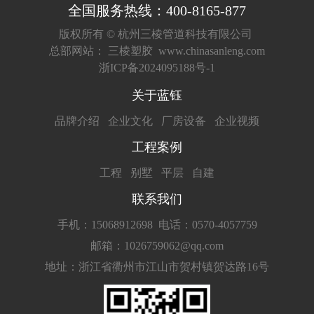
全国服务热线：400-8165-877
版权所有 ©
杭州三棱管道科技有限公司
总部网站：
三棱塑胶
www.chinasanleng.com
浙ICP备2024095188号-1
关于蓝钰
品牌介绍
企业文化
厂房设备
企业视频
工程案例
工程
别墅
平层
自建
联系我们
手机：15068912698
电话：0570-4057759
邮箱：1026759062@qq.com
地址：浙江省衢州市江山市贺村镇贺达路16号