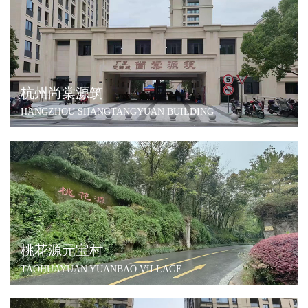
杭州尚棠源筑
HANGZHOU SHANGTANGYUAN BUILDING
桃花源元宝村
TAOHUAYUAN YUANBAO VILLAGE