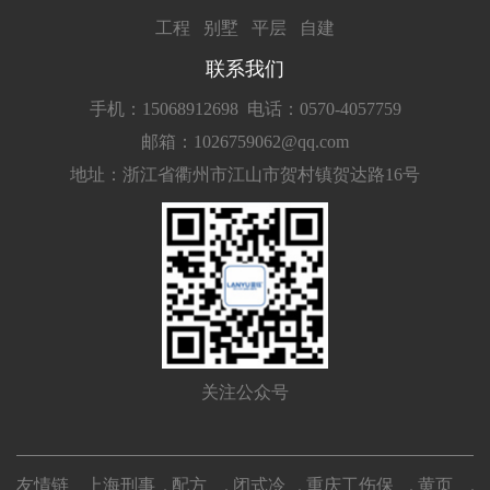
工程
别墅
平层
自建
联系我们
手机：15068912698
电话：0570-4057759
邮箱：1026759062@qq.com
地址：浙江省衢州市江山市贺村镇贺达路16号
关注公众号
友情链
上海刑事
配方
闭式冷
重庆工伤保
黄页