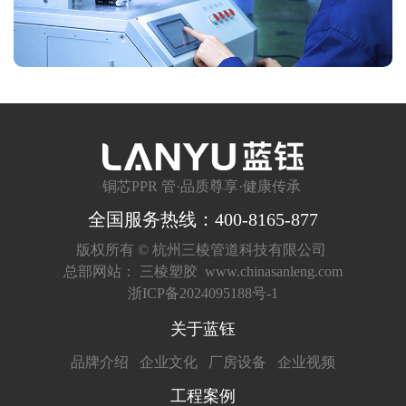
铜芯PPR 管·品质尊享·健康传承
全国服务热线：400-8165-877
版权所有 ©
杭州三棱管道科技有限公司
总部网站：
三棱塑胶
www.chinasanleng.com
浙ICP备2024095188号-1
关于蓝钰
品牌介绍
企业文化
厂房设备
企业视频
工程案例