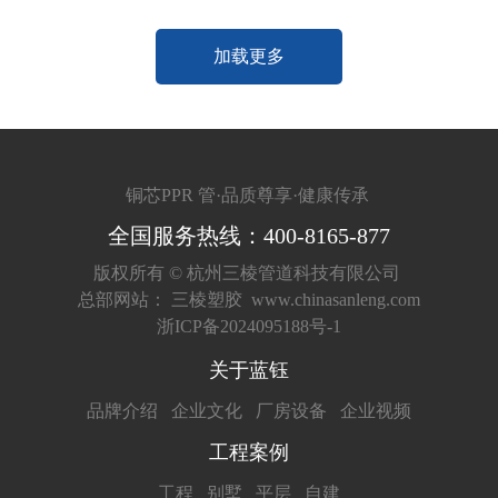
加载更多
铜芯PPR 管·品质尊享·健康传承
全国服务热线：400-8165-877
版权所有 ©
杭州三棱管道科技有限公司
总部网站：
三棱塑胶
www.chinasanleng.com
浙ICP备2024095188号-1
关于蓝钰
品牌介绍
企业文化
厂房设备
企业视频
工程案例
工程
别墅
平层
自建