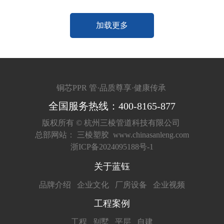
加载更多
铜芯PPR 管·品质尊享·健康传承
全国服务热线：400-8165-877
版权所有 ©
杭州三棱管道科技有限公司
总部网站：
三棱塑胶
www.chinasanleng.com
浙ICP备2024095188号-1
关于蓝钰
品牌介绍
企业文化
厂房设备
企业视频
工程案例
工程
别墅
平层
自建